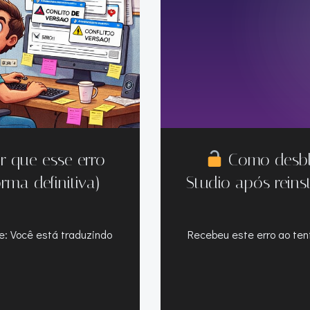
r que esse erro
Como desblo
rma definitiva)
Studio após rein
te: Você está traduzindo
Recebeu este erro ao tent