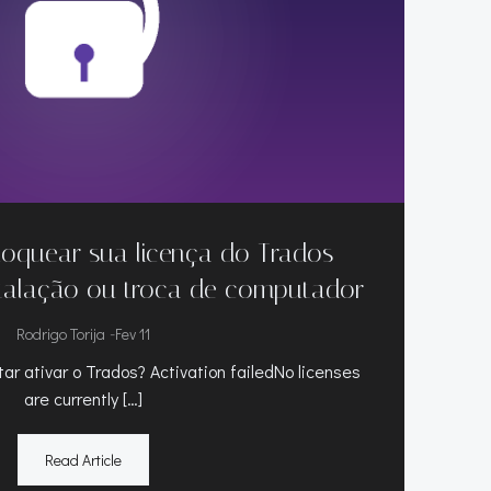
quear sua licença do Trados
stalação ou troca de computador
-
Rodrigo Torija
Fev 11
ar ativar o Trados? Activation failedNo licenses
are currently […]
Read Article